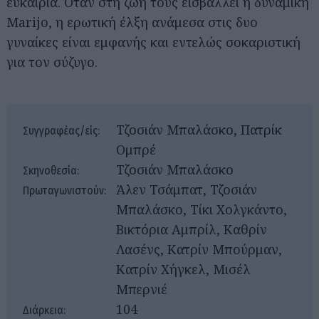
ευκαιρία. Όταν στη ζωή τους εισβάλλει η δυναμική
Marijo, η ερωτική έλξη ανάμεσα στις δυο
γυναίκες είναι εμφανής και εντελώς σοκαριστική
για τον σύζυγο.
Τζοσιάν Μπαλάσκο, Πατρίκ
Συγγραφέας/είς:
Ομπρέ
Τζοσιάν Μπαλάσκο
Σκηνοθεσία:
Άλεν Τσάμπατ, Τζοσιάν
Πρωταγωνιστούν:
Μπαλάσκο, Τίκι Χολγκάντο,
Βικτόρια Αμπρίλ, Καθρίν
Λασένς, Κατρίν Μπούρμαν,
Κατρίν Χήγκελ, Μισέλ
Μπερνιέ
104
Διάρκεια: